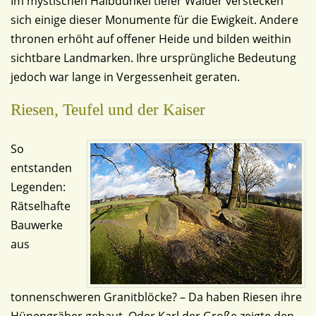
Im mystischen Halbdunkel tiefer Wälder verstecken
sich einige dieser Monumente für die Ewigkeit. Andere
thronen erhöht auf offener Heide und bilden weithin
sichtbare Landmarken. Ihre ursprüngliche Bedeutung
jedoch war lange in Vergessenheit geraten.
Riesen, Teufel und der Kaiser
So
entstanden
Legenden:
Rätselhafte
Bauwerke
aus
tonnenschweren Granitblöcke? – Da haben Riesen ihre