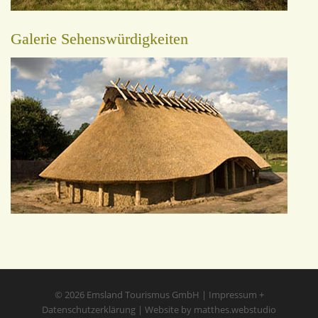
Galerie Sehenswürdigkeiten
© 2026
Emsland Tourismus GmbH
|
Impressum
+
Datenschutzerklärung
|
Website by matthes.webstudio