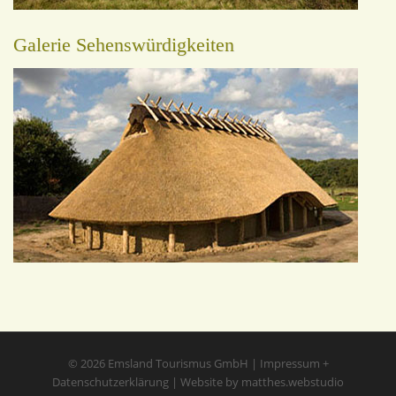
Galerie Sehenswürdigkeiten
© 2026
Emsland Tourismus GmbH
|
Impressum
+
Datenschutzerklärung
|
Website by matthes.webstudio